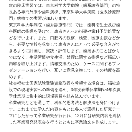
次の臨床実習では、東京科学大学病院（歯系診療部門）の特
長ある専門外来や歯科病棟、東京科学大学病院（医系診療部
門）病棟での実習が加わります。
東京科学大学病院（歯系診療部門）では、歯科衛生士及び歯
科医師の指導を受けて、患者さんへの指導や歯科予防処置な
どを行います。また、口腔内の観察、検査、医療面接などか
ら、必要な情報を収集して患者さんにとって必要な介入がで
きるように計画し、実践・評価します。歯磨きのことばかり
ではなく、生活習慣や食生活、禁煙に関する指導など幅広い
内容を取り上げます。情報交換のため、ケースに関するプレ
ゼンテーションを行い、互いに意見交換して、その精度を高
めます。
社会福祉士国家試験受験資格取得を希望する場合は、福祉施
設での現場実習への準備を進め、3年次春季休業期や4年次夏
季休業期に集中的に現場実習を組み込んでいます。
卒業研究などを通して、科学的思考法と解決法を身につけま
す。これまでに学んだ内容をもとに各人で選択した研究テー
マにしたがって卒業研究が行われ、12月には研究内容を総括
した卒業研究発表会を行うとともに卒業論文を作成します。