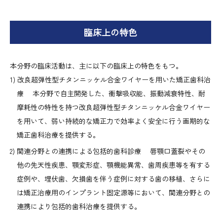
臨床上の特色
本分野の臨床活動は、主に以下の臨床上の特色をもつ。
改良超弾性型チタンニッケル合金ワイヤーを用いた矯正歯科治
療 本分野で自主開発した、衝撃吸収能、振動減衰特性、耐
摩耗性の特性を持つ改良超弾性型チタンニッケル合金ワイヤー
を用いて、弱い持続的な矯正力で効率よく安全に行う画期的な
矯正歯科治療を提供する。
関連分野との連携による包括的歯科診療 唇顎口蓋裂やその
他の先天性疾患、顎変形症、顎機能異常、歯周疾患等を有する
症例や、埋伏歯、欠損歯を伴う症例に対する歯の移植、さらに
は矯正治療用のインプラント固定源等において、関連分野との
連携により包括的歯科治療を提供する。