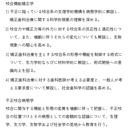
咬合機能矯正学
不正に陥っている咬合系の生理学的機構を病態学的に解説し、
矯正歯科治療に関する科学的根拠の理解を深める。
咬合力や矯正力等の外力に対する咬合系の反応性と適応性につ
いて、また、増齢に伴うそれらの変化についても解説し、生物
現象への関心を高める。
矯正歯科治療を主とする咬合系の形態や機能を制御する術式に
ついて、生力学的ならびに材料学的に解説し、術式開発への意
識向上を図る。
矯正歯科治療に対する歯科医師が考える必要度と、一般人が考
える要求度について解説し、社会歯科学の認識を高める。
不正咬合病態学
咬合に関与する機能と形態の変異を増齢に伴って把握し、不正咬
合の位置づけとその病態としての客観的な認識について、生理
学、生力学、生物学および社会学の見地から教育を行う。