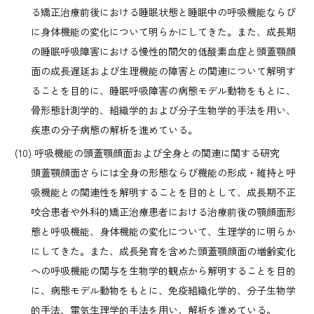
る矯正治療前後における睡眠状態と睡眠中の呼吸機能ならび
に身体機能の変化について明らかにしてきた。また、成長期
の睡眠呼吸障害における慢性的間欠的低酸素血症と頭蓋顎顔
面の成長遅延および生理機能の障害との関連について解明す
ることを目的に、睡眠呼吸障害の病態モデル動物をもとに、
骨形態計測学的、組織学的および分子生物学的手法を用い、
疾患の分子病態の解析を進めている。
呼吸機能の頭蓋顎顔面および全身との関連に関する研究
頭蓋顎顔面さらには全身の形態ならび機能の形成・維持と呼
吸機能との関連性を解明することを目的として、成長期不正
咬合患者や外科的矯正治療患者における治療前後の顎顔面形
態と呼吸機能、身体機能の変化について、生理学的に明らか
にしてきた。また、成長発育を含めた頭蓋顎顔面の増齢変化
への呼吸機能の関与を生物学的観点から解明することを目的
に、病態モデル動物をもとに、免疫組織化学的、分子生物学
的手法、電気生理学的手法を用い、解析を進めている。