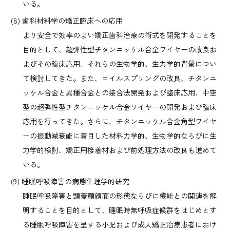
いる。
歯科材料学の矯正臨床への応用
より安全で効率のよい矯正歯科治療の術式を開発することを
目的として、超弾性型チタンニッケル合金ワイヤーの改良お
よびその臨床応用、それらの生物学的、生力学的背景につい
て検討してきた。また、コイルスプリングの改良、チタンニ
ッケル合金と異種合金との接合法開発および臨床応用、中空
型の超弾性型チタンニッケル合金ワイヤーの開発および臨床
応用を行ってきた。さらに、チタンニッケル合金角型ワイヤ
ーの振動減衰能に着目した材料力学的、生物学的ならびに生
力学的検討、矯正用接着材および前処理方法の改良も進めて
いる。
睡眠呼吸障害の病態生理学的研究
睡眠呼吸障害と頭蓋顎顔面の形態ならびに機能との関連を解
明することを目的として、睡眠時無呼吸症候群をはじめとす
る睡眠呼吸障害を呈する小児および成人矯正治療患者におけ