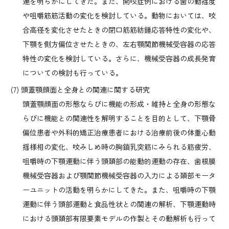
連を明らかにしてきた。また、開咬症例における歯の動揺度
や咀嚼筋筋活動の変化を検討している。動物においては、咬
合高径を変化させたときの閉口筋筋紡錘応答特性の変化や、
下顎を側方偏位させたときの、左右顎関節機械受容器の応答
特性の変化を検討している。さらに、機械受容器の成長発育
についての検討も行っている。
頭蓋顎顔面と全身との関連に関する研究
頭蓋顎顔面の形態ならびに機能の形成・維持と全身の形態な
らびに機能との関連性を解明することを目的として、下顎骨
偏位患者や外科的矯正治療患者における治療前後の体重心動
揺様相の変化、咬みしめ時の胸鎖乳突筋にみられる筋疲労、
咀嚼時の下顎運動に伴う頭頚部の能動的運動の存在、歯根膜
機械受容器および顎関節機械受容器の入力による頚部モータ
ーユニットの活動を明らかにしてきた。また、咀嚼時の下顎
運動に伴う頭部運動と食品性状との関連の解析、下顎運動時
における頭頚部有限要素モデルの作製とその動解析も行って