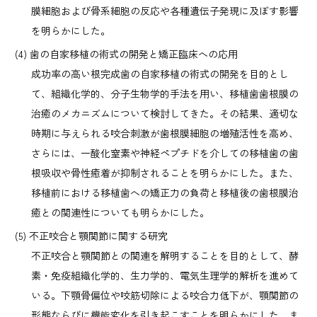
膜細胞および骨系細胞の反応や各種遺伝子発現に及ぼす影響
を明らかにした。
歯の自家移植の術式の開発と矯正臨床への応用
成功率の高い根完成歯の自家移植の術式の開発を目的とし
て、組織化学的、分子生物学的手法を用い、移植歯歯根膜の
治癒のメカニズムについて検討してきた。その結果、適切な
時期に与えられる咬合刺激が歯根膜細胞の増殖活性を高め、
さらには、一酸化窒素や神経ペプチドを介しての移植歯の歯
根吸収や骨性癒着が抑制されることを明らかにした。また、
移植前における移植歯への矯正力の負荷と移植後の歯根膜治
癒との関連性についても明らかにした。
不正咬合と顎関節に関する研究
不正咬合と顎関節との関連を解明することを目的として、酵
素・免疫組織化学的、生力学的、電気生理学的解析を進めて
いる。下顎骨偏位や咬筋切除による咬合力低下が、顎関節の
形態ならびに機能変化を引き起こすことを明らかにした。ま