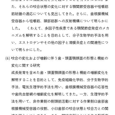
た、それらの咬合状態の変化に対する顎関節受容器や咀嚼筋
筋紡錘の適応についても見出してきた。さらに、歯根膜機械
受容器から咀嚼筋、頚部筋群への反射機構について明らかに
した。 くわえて、多因子性疾患である顎関節症発症のメカ
ニズムを解明することを目的として、分子生物学的手法を用
い、エストロゲンやその他の因子と滑膜炎症との関連性につ
いて明らかにした。
咬合の変化および増齢に伴う歯・頭蓋顎顔面の形態と機能の
変化に関する研究
成長発育を含めた歯・頭蓋顎顔面の形態と機能の増齢変化を
解明することを目的として、免疫組織化学的、分子生物学的
手法、電気生理学的手法を用い、歯根膜機械受容器の応答性
や歯肉血管網の増齢変化を解明してきた。一方、生理学的手
法を用いて、非作業側の側頭筋活動に対する作業側臼歯部歯
根膜機械受容器の役割、小臼歯部の咬合状態と咬合力との関