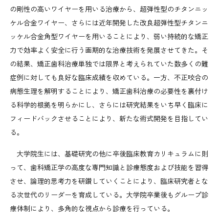
の剛性の高いワイヤーを用いる治療から、超弾性型のチタンニッ
ケル合金ワイヤー、さらには近年開発した改良超弾性型チタンニ
ッケル合金角型ワイヤーを用いることにより、弱い持続的な矯正
力で効率よく安全に行う画期的な治療技術を発展させてきた。そ
の結果、矯正歯科治療単独では限界と考えられていた数多くの難
症例に対しても良好な臨床成績を収めている。一方、不正咬合の
病態生理を解明することにより、矯正歯科治療の必要性を裏付け
る科学的根拠を明らかにし、さらには研究結果をいち早く臨床に
フィードバックさせることにより、新たな術式開発を目指してい
る。
大学院生には、基礎研究の他に卒後臨床教育カリキュラムに則
って、歯科矯正学の高度な専門知識と診療態度および技能を習得
させ、論理的思考力を研鑽していくことにより、臨床研究者とな
る次世代のリーダーを育成している。大学院卒業後もグループ診
療体制により、多角的な視点から診療を行っている。