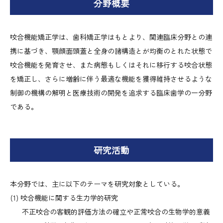
分野概要
咬合機能矯正学は、歯科矯正学はもとより、関連臨床分野との連
携に基づき、顎顔面頭蓋と全身の諸構造とが均衡のとれた状態で
咬合機能を発育させ、また病態もしくはそれに移行する咬合状態
を矯正し、さらに増齢に伴う最適な機能を獲得維持させるような
制御の機構の解明と医療技術の開発を追求する臨床歯学の一分野
である。
研究活動
本分野では、主に以下のテーマを研究対象としている。
咬合機能に関する生力学的研究
不正咬合の客観的評価方法の確立や正常咬合の生物学的意義