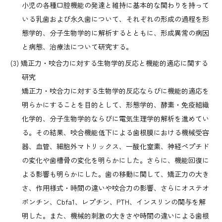
小児の各種口腔機能の発達と維持に基本的な関わりを持って
いる乳歯および永久歯について、それぞれの形成の過程を形
態学的、分子生物学的に解析するとともに、形成異常の病因
と病態、治療法について研究する。
矯正力・咬合力に対する生物学的反応と機能的適応に関する
研究
矯正力・咬合力に対する生物学的反応ならびに機能的適応を
明らかにすることを目的として、形態学的、酵素・免疫組織
化学的、分子生物学的ならびに電気生理学的解析を進めてい
る。その結果、咬合機能低下による歯根膜における機械受容
器、血管、細胞外マトリックス、一酸化窒素、神経ペプチド
の変化や歯槽骨の変化を明らかにした。さらに、機能回復に
よる影響も明らかにした。歯の移動に関して、矯正力の大き
さ、作用様式・時間の違いや咬合力の影響、さらにオステオ
ポンチン、Cbfa1、レプチン、PTH、インスリンの関与を解
明した。また、機械的刺激の大きさや時間の違いによる歯根