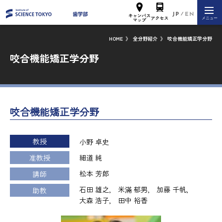
JP
EN
キャンパス
アクセス
メニュー
マップ
HOME
》
全分野紹介
》
咬合機能矯正学分野
咬合機能矯正学分野
咬合機能矯正学分野
教授
小野 卓史
准教授
細道 純
松本 芳郎
講師
石田 雄之,
米滿 郁男,
加藤 千帆,
助教
大森 浩子,
田中 裕香