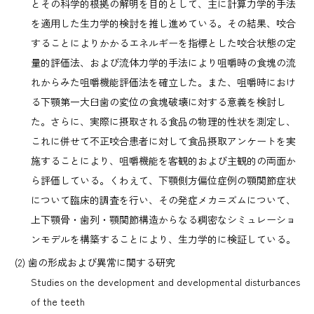
とその科学的根拠の解明を目的として、主に計算力学的手法
を適用した生力学的検討を推し進めている。その結果、咬合
することによりかかるエネルギーを指標とした咬合状態の定
量的評価法、および流体力学的手法により咀嚼時の食塊の流
れからみた咀嚼機能評価法を確立した。また、咀嚼時におけ
る下顎第一大臼歯の変位の食塊破壊に対する意義を検討し
た。さらに、実際に摂取される食品の物理的性状を測定し、
これに併せて不正咬合患者に対して食品摂取アンケートを実
施することにより、咀嚼機能を客観的および主観的の両面か
ら評価している。くわえて、下顎側方偏位症例の顎関節症状
について臨床的調査を行い、その発症メカニズムについて、
上下顎骨・歯列・顎関節構造からなる稠密なシミュレーショ
ンモデルを構築することにより、生力学的に検証している。
歯の形成および異常に関する研究
Studies on the development and developmental disturbances
of the teeth