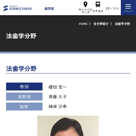
JP
EN
キャンパス
アクセス
メニュー
マップ
HOME
》
全分野紹介
》
法歯学分野
法歯学分野
法歯学分野
教授
櫻田 宏一
准教授
斉藤 久子
峰岸 沙希
助教